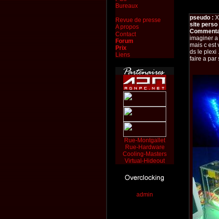
Bureaux
pseudo :
X
Revue de presse
site perso 
A propos
Commentai
Contact
imaginer a
Forum
mais c est 
Prix
ds le plexi
Liens
faire a par
Rue-Montgallet
Rue-Hardware
Cooling-Masters
Virtual-Hideout
admin