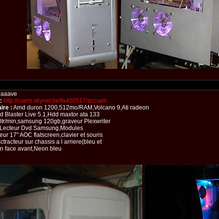
aaave
:
http://users.skynet.be/fa400517/accueil.
re :
Amd duron 1200,512mo/RAM,Volcano 9,Ati radeon
 Blaster Live 5.1,Hdd maxtor ata 133
r/min,samsung 120gb,graveur Plexwriter
,Lecteur Dvd Samsung,Modules
ur 17" AOC flatscreen,clavier et souris
ctracteur sur chassis a l arriere(bleu et
n face avant,Neon bleu