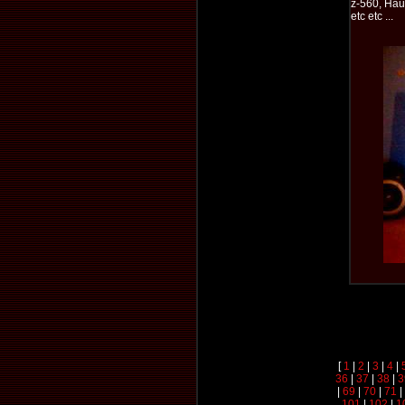
z-560, Hau
etc etc ...
[
1
|
2
|
3
|
4
|
36
|
37
|
38
|
3
|
69
|
70
|
71
|
101
|
102
|
1