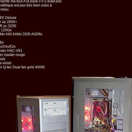
sente ma tour.A la base il n y avait pas
estétique est pas très bien mais à
c mieu.
8X Deluxe
n xp 2800+
R pc 3200
r 120Go
 Mx 440 64Mo DDR AGP8x
8x
x/24x/52x
rster HAC-V81
ler master rouge
max
a-violet
on Q-tec Dual fan gold 400W.