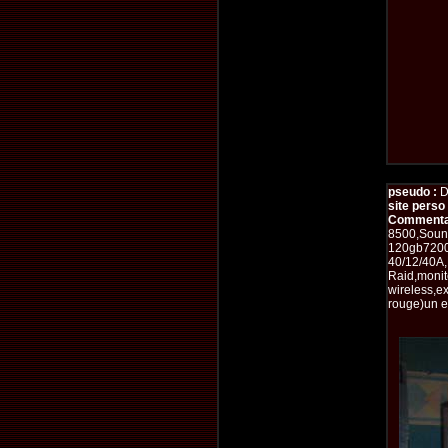
pseudo :
D
site perso 
Commentai
8500,Sound
120gb7200t
40/12/40A
Raid,monite
wireless,ex
rouge)un e