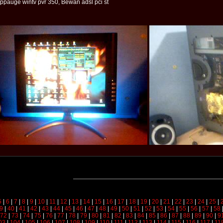
ppauge wintv pvr 350, Bewan adsl pci st
5
|
6
|
7
|
8
|
9
|
10
|
11
|
12
|
13
|
14
|
15
|
16
|
17
|
18
|
19
|
20
|
21
|
22
|
23
|
24
|
25
|
9
|
40
|
41
|
42
|
43
|
44
|
45
|
46
|
47
|
48
|
49
|
50
|
51
|
52
|
53
|
54
|
55
|
56
|
57
|
58
72
|
73
|
74
|
75
|
76
|
77
|
78
|
79
|
80
|
81
|
82
|
83
|
84
|
85
|
86
|
87
|
88
|
89
|
90
|
9
03
|
104
|
105
|
106
|
107
|
108
|
109
|
110
|
111
|
112
|
113
|
114
|
115
|
116
|
117
|
11