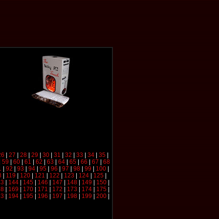
26
|
27
|
28
|
29
|
30
|
31
|
32
|
33
|
34
|
35
|
|
59
|
60
|
61
|
62
|
63
|
64
|
65
|
66
|
67
|
68
1
|
92
|
93
|
94
|
95
|
96
|
97
|
98
|
99
|
100
|
8
|
119
|
120
|
121
|
122
|
123
|
124
|
125
|
43
|
144
|
145
|
146
|
147
|
148
|
149
|
150
|
68
|
169
|
170
|
171
|
172
|
173
|
174
|
175
|
93
|
194
|
195
|
196
|
197
|
198
|
199
|
200
|