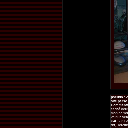
pseudo :
W
site perso 
Commentai
caché derri
mon boitie
voir un ven
P4C 2.6 Gh
drr, Hercul