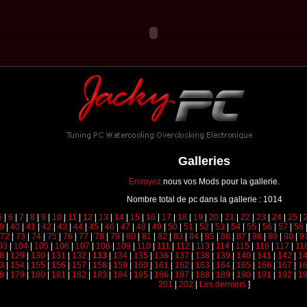
Galleries
Envoyez
nous vos Mods pour la gallerie.
Nombre total de pc dans la gallerie : 1014
5
|
6
|
7
|
8
|
9
|
10
|
11
|
12
|
13
|
14
|
15
|
16
|
17
|
18
|
19
|
20
|
21
|
22
|
23
|
24
|
25
|
9
|
40
|
41
|
42
|
43
|
44
|
45
|
46
|
47
|
48
|
49
|
50
|
51
|
52
|
53
|
54
|
55
|
56
|
57
|
58
72
|
73
|
74
|
75
|
76
|
77
|
78
|
79
|
80
|
81
|
82
|
83
|
84
|
85
|
86
|
87
|
88
|
89
|
90
|
9
03
|
104
|
105
|
106
|
107
|
108
|
109
|
110
|
111
|
112
|
113
|
114
|
115
|
116
|
117
|
11
8
|
129
|
130
|
131
|
132
|
133
|
134
|
135
|
136
|
137
|
138
|
139
|
140
|
141
|
142
|
1
3
|
154
|
155
|
156
|
157
|
158
|
159
|
160
|
161
|
162
|
163
|
164
|
165
|
166
|
167
|
1
8
|
179
|
180
|
181
|
182
|
183
|
184
|
185
|
186
|
187
|
188
|
189
|
190
|
191
|
192
|
1
201
|
202
|
Les derniers
]