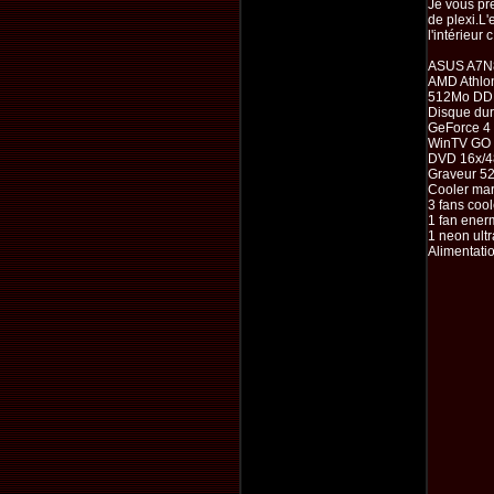
Je vous pré
de plexi.L'
l'intérieur 
ASUS A7N
AMD Athlo
512Mo DD
Disque du
GeForce 4
WinTV GO
DVD 16x/4
Graveur 52
Cooler ma
3 fans coo
1 fan ener
1 neon ultr
Alimentati