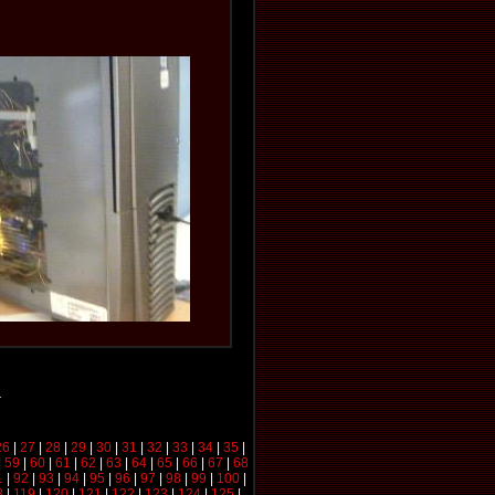
26
|
27
|
28
|
29
|
30
|
31
|
32
|
33
|
34
|
35
|
|
59
|
60
|
61
|
62
|
63
|
64
|
65
|
66
|
67
|
68
1
|
92
|
93
|
94
|
95
|
96
|
97
|
98
|
99
|
100
|
8
|
119
|
120
|
121
|
122
|
123
|
124
|
125
|