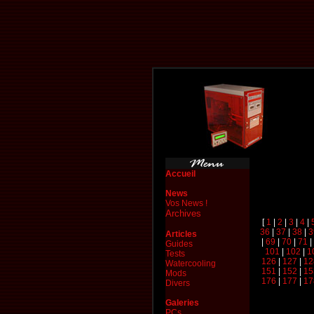
Accueil
News
Vos News !
Archives
[
1
|
2
|
3
|
4
|
36
|
37
|
38
|
3
Articles
|
69
|
70
|
71
|
Guides
101
|
102
|
1
Tests
126
|
127
|
12
Watercooling
151
|
152
|
15
Mods
176
|
177
|
17
Divers
Galeries
PCs