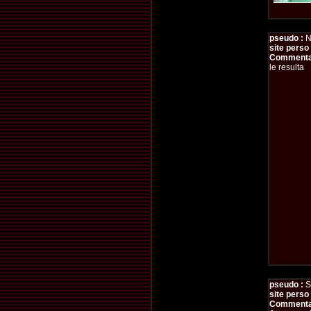
pseudo :
N
site perso 
Commentai
le resulta
pseudo :
S
site perso 
Commentai