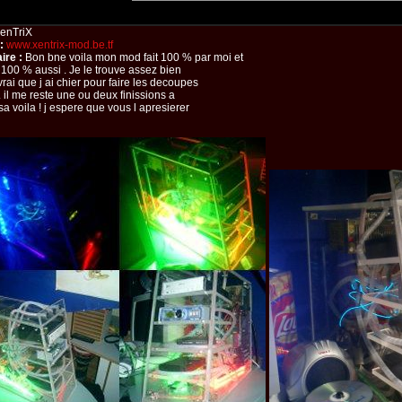
enTriX
:
www.xentrix-mod.be.tf
re :
Bon bne voila mon mod fait 100 % par moi et
 100 % aussi . Je le trouve assez bien
vrai que j ai chier pour faire les decoupes
 . il me reste une ou deux finissions a
 sa voila ! j espere que vous l apresierer