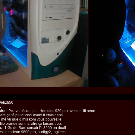
ebzh56
:
re :
Pc avec écran plat Hercules 920 pro avec un 'tit néon
ere ça fé plutot cool avant il étais dans
r mé vu que g mis kom vous pouvez le
tilo orange sur ma vitre ça faisais trop.
z, 1 Go de Ram corsair Pc3200 en duall
es ati radeon 9800 pro, audigy2, logitech