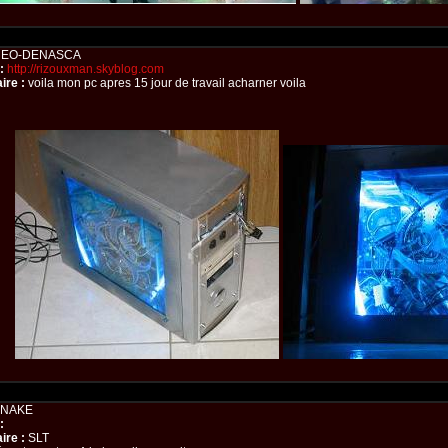
EO-DENASCA
:
http://rizouxman.skyblog.com
re :
voila mon pc apres 15 jour de travail acharner voila
NAKE
:
re :
SLT