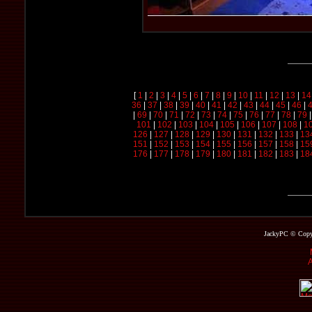
[
1
|
2
|
3
|
4
|
5
|
6
|
7
|
8
|
9
|
10
|
11
|
12
|
13
|
14
36
|
37
|
38
|
39
|
40
|
41
|
42
|
43
|
44
|
45
|
46
|
|
69
|
70
|
71
|
72
|
73
|
74
|
75
|
76
|
77
|
78
|
79
101
|
102
|
103
|
104
|
105
|
106
|
107
|
108
|
1
126
|
127
|
128
|
129
|
130
|
131
|
132
|
133
|
13
151
|
152
|
153
|
154
|
155
|
156
|
157
|
158
|
15
176
|
177
|
178
|
179
|
180
|
181
|
182
|
183
|
18
JackyPC © Copyri
A