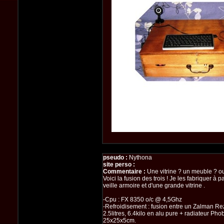
pseudo :
Nythona
site perso :
Commentaire :
Une vitrine ? un meuble ? o
Voici la fusion des trois ! Je les fabriquer à pa
veille armoire et d'une grande vitrine .
-Cpu : FX 8350 o/c @ 4,5Ghz
-Refroidisement : fusion entre un Zalman Re
2.5litres, 6.4kilo en alu pure + radiateur Ph
25x25x5cm.