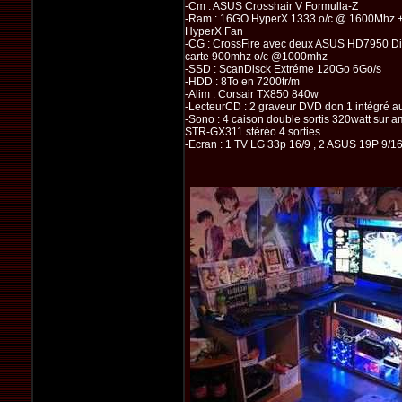
-Cm : ASUS Crosshair V Formulla-Z
-Ram : 16GO HyperX 1333 o/c @ 1600Mhz + 
HyperX Fan
-CG : CrossFire avec deux ASUS HD7950 Di
carte 900mhz o/c @1000mhz
-SSD : ScanDisck Extréme 120Go 6Go/s
-HDD : 8To en 7200tr/m
-Alim : Corsair TX850 840w
-LecteurCD : 2 graveur DVD don 1 intégré 
-Sono : 4 caison double sortis 320watt sur 
STR-GX311 stéréo 4 sorties
-Ecran : 1 TV LG 33p 16/9 , 2 ASUS 19P 9/1