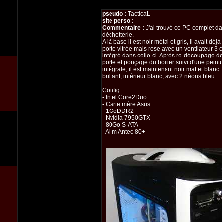
pseudo :
TacticaL
site perso :
Commentaire :
J'ai trouvé ce PC complet d
déchetterie.
A là base il est noir métal et gris, il avait déj
porte vitrée mais rose avec un ventilateur 3 
intégré dans celle-ci. Après re-découpage de
porte et ponçage du boitier suivi d'une peint
intégrale, il est maintenant noir mat et blanc
brillant, intérieur blanc, avec 2 néons bleu.
Config :
- Intel Core2Duo
- Carte mère Asus
- 1GoDDR2
- Nvidia 7950GTX
- 80Go S-ATA
- Alim Antec 80+