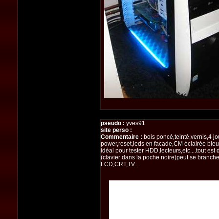
pseudo :
yves91
site perso :
Commentaire :
bois poncé,teinté,vernis,4 jou
power,reset,leds en facade,CM éclairée bleu
idéal pour tester HDD,lecteurs,etc....tout est
(clavier dans la poche noire)peut se branche
LCD,CRT,TV....