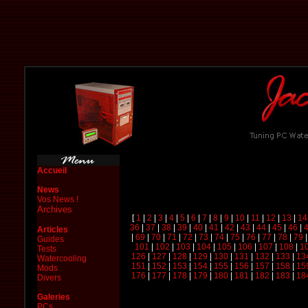
Accueil
News
Vos News !
Archives
[
1
|
2
|
3
|
4
|
5
|
6
|
7
|
8
|
9
|
10
|
11
|
12
|
13
|
14
36
|
37
|
38
|
39
|
40
|
41
|
42
|
43
|
44
|
45
|
46
|
Articles
|
69
|
70
|
71
|
72
|
73
|
74
|
75
|
76
|
77
|
78
|
79
Guides
101
|
102
|
103
|
104
|
105
|
106
|
107
|
108
|
1
Tests
126
|
127
|
128
|
129
|
130
|
131
|
132
|
133
|
13
Watercooling
151
|
152
|
153
|
154
|
155
|
156
|
157
|
158
|
15
Mods
176
|
177
|
178
|
179
|
180
|
181
|
182
|
183
|
18
Divers
Galeries
PCs