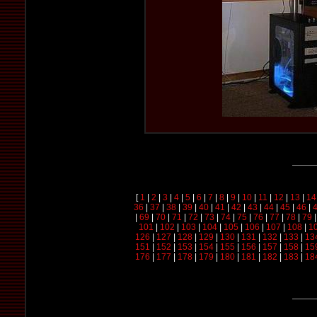
[
1
|
2
|
3
|
4
|
5
|
6
|
7
|
8
|
9
|
10
|
11
|
12
|
13
|
14
36
|
37
|
38
|
39
|
40
|
41
|
42
|
43
|
44
|
45
|
46
|
|
69
|
70
|
71
|
72
|
73
|
74
|
75
|
76
|
77
|
78
|
79
101
|
102
|
103
|
104
|
105
|
106
|
107
|
108
|
1
126
|
127
|
128
|
129
|
130
|
131
|
132
|
133
|
13
151
|
152
|
153
|
154
|
155
|
156
|
157
|
158
|
15
176
|
177
|
178
|
179
|
180
|
181
|
182
|
183
|
18