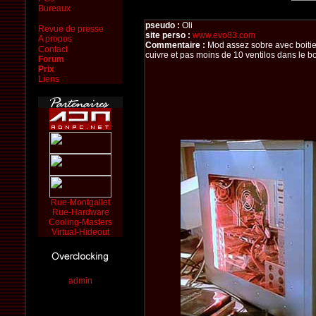
Bureaux
pseudo :
Oli
Revue de presse
site perso :
www.evo83.com
A propos
Commentaire :
Mod assez sobre avec boitier
Contact
cuivre et pas moins de 10 ventilos dans le bo
Forum
Prix
Liens
Rue-Montgallet
Rue-Hardware
Cooling-Masters
Virtual-Hideout
admin