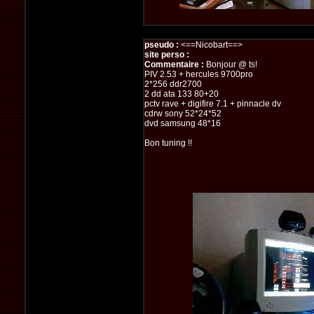
pseudo :
<==Nicobart==>
site perso :
Commentaire :
Bonjour @ ts!
PIV 2.53 + hercules 9700pro
2*256 ddr2700
2 dd ata 133 80+20
pctv rave + digifire 7.1 + pinnacle dv
cdrw sony 52*24*52
dvd samsung 48*16
Bon tuning !!