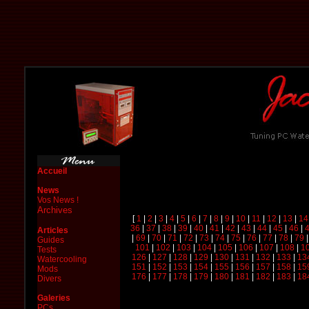
Accueil
News
Vos News !
Archives
[
1
|
2
|
3
|
4
|
5
|
6
|
7
|
8
|
9
|
10
|
11
|
12
|
13
|
14
36
|
37
|
38
|
39
|
40
|
41
|
42
|
43
|
44
|
45
|
46
|
Articles
|
69
|
70
|
71
|
72
|
73
|
74
|
75
|
76
|
77
|
78
|
79
Guides
101
|
102
|
103
|
104
|
105
|
106
|
107
|
108
|
1
Tests
126
|
127
|
128
|
129
|
130
|
131
|
132
|
133
|
13
Watercooling
151
|
152
|
153
|
154
|
155
|
156
|
157
|
158
|
15
Mods
176
|
177
|
178
|
179
|
180
|
181
|
182
|
183
|
18
Divers
Galeries
PCs