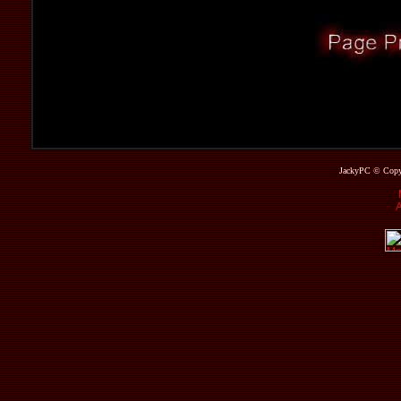
JackyPC © Copyri
A