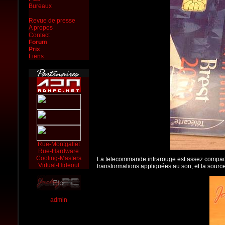
Bureaux
Revue de presse
A propos
Contact
Forum
Prix
Liens
Rue-Montgallet
Rue-Hardware
Cooling-Masters
La telecommande infrarouge est assez compacte,
Virtual-Hideout
transformations appliquées au son, et la source
admin