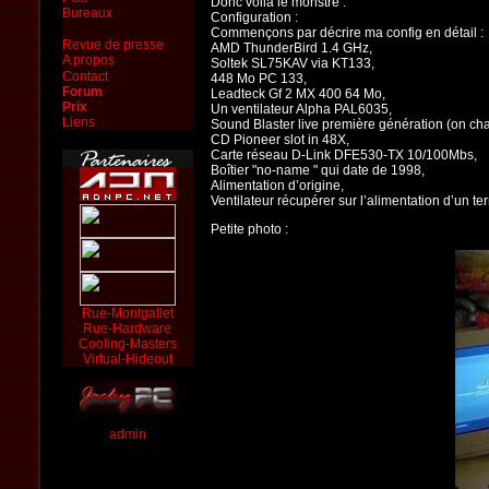
Donc voilà le monstre :
Bureaux
Configuration :
Commençons par décrire ma config en détail :
Revue de presse
AMD ThunderBird 1.4 GHz,
A propos
Soltek SL75KAV via KT133,
Contact
448 Mo PC 133,
Forum
Leadteck Gf 2 MX 400 64 Mo,
Prix
Un ventilateur Alpha PAL6035,
Liens
Sound Blaster live première génération (on cha
CD Pioneer slot in 48X,
Carte réseau D-Link DFE530-TX 10/100Mbs,
Boîtier "no-name " qui date de 1998,
Alimentation d’origine,
Ventilateur récupérer sur l’alimentation d’un te
Petite photo :
Rue-Montgallet
Rue-Hardware
Cooling-Masters
Virtual-Hideout
admin